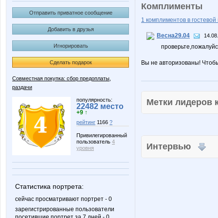
Комплименты
Отправить приватное сообщение
1 комплиментов в гостевой 
Добавить в друзья
Весна29.04
14.08
Игнорировать
проверьте,пожалуйст
Сделать подарок
Вы не авторизованы! Чтоб
Совместная покупка: сбор предоплаты,
раздачи
популярность:
Метки лидеров
22482 место
+9 ↑
рейтинг
1166
?
Привилегированный
пользователь
4
Интервью
уровня
Статистика портрета:
сейчас просматривают портрет - 0
зарегистрированные пользователи
посетившие портрет за 7 дней - 0